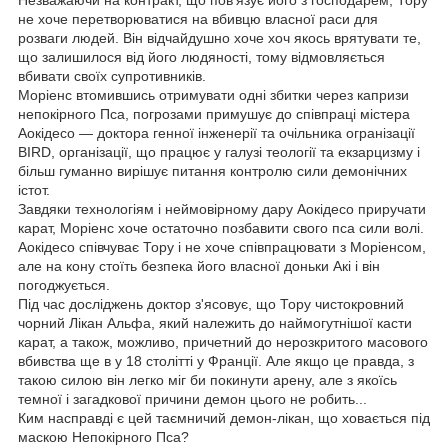
не хоче перетворюватися на вбивцю власної раси для
розваги людей. Він відчайдушно хоче хоч якось врятувати те,
що залишилося від його людяності, тому відмовляється
вбивати своїх супротивників.
Моріенс втомившись отримувати одні збитки через капризи
непокірного Пса, погрозами примушує до співпраці містера
Аокідесо — доктора генної інженерії та очільника огранізації
BIRD, організації, що працює у галузі теології та екзарцизму і
більш гуманно вирішує питання контролю сили демонічних
істот.
Завдяки технологіям і неймовірному дару Аокідесо приручати
карат, Моріенс хоче остаточно позбавити свого пса сили волі.
Аокідесо співчуває Тору і не хоче співпрацювати з Моріенсом,
але на кону стоїть безпека його власної доньки Акі і він
погоджується.
Під час досліджень доктор з'ясовує, що Тору чистокровний
чорний Лікан Альфа, який належить до наймогутнішої касти
карат, а також, можливо, причетний до нерозкритого масового
вбивства ще в у 18 столітті у Франції. Але якщо це правда, з
такою силою він легко міг би покинути арену, але з якоїсь
темної і загадкової причини демон цього не робить...
Ким насправді є цей таємничий демон-лікан, що ховається під
маскою Непокірного Пса?