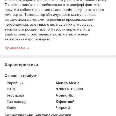
Творчість манґаки поглиблюється в атмосфері фантазії,
несучи з собою хвилі стилізованого стімпанку та готичного
мистецтва. Також автор збагачує свою манґу не лише
загадковими сюжетами та розкішно промальованими
персонажами, але і вдало вплітає в них атмосферу
таємничого романтизму. В її творах вирує магія, а
фантастичні історії переплітаються з величезним
захопленням фольклором.
Приховати
Характеристики
Основні атрибути
Виробник
Manga Media
ISBN
9786178156008
Ілюстрації
Чорно-білі
Тип паперу
Офсетний
Колір
Чорний
Користувальницькі характеристики