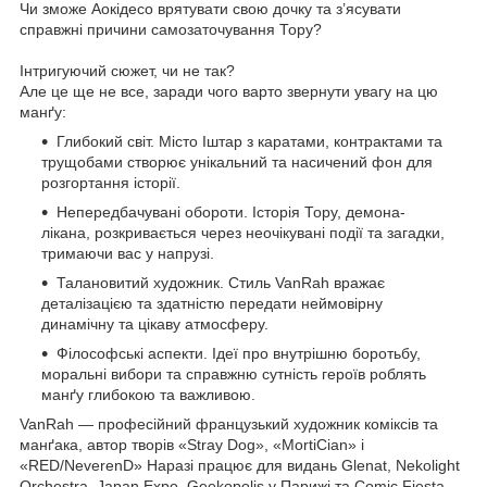
Чи зможе Аокідесо врятувати свою дочку та з’ясувати
справжні причини самозаточування Тору?
Інтригуючий сюжет, чи не так?
Але це ще не все, заради чого варто звернути увагу на цю
манґу:
Глибокий світ. Місто Іштар з каратами, контрактами та
трущобами створює унікальний та насичений фон для
розгортання історії.
Непередбачувані обороти. Історія Тору, демона-
лікана, розкривається через неочікувані події та загадки,
тримаючи вас у напрузі.
Талановитий художник. Стиль VanRah вражає
деталізацією та здатністю передати неймовірну
динамічну та цікаву атмосферу.
Філософські аспекти. Ідеї про внутрішню боротьбу,
моральні вибори та справжню сутність героїв роблять
манґу глибокою та важливою.
VanRah — професійний французький художник коміксів та
манґака, автор творів «Stray Dog», «MortiCian» і
«RED/NeverenD» Наразі працює для видань Glenat, Nekolight
Orchestra, Japan Expo, Geekopolis у Парижі та Comic Fiesta.