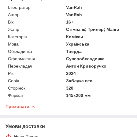
Ілюстратор
VanRah
Автор
VanRah
Вік
16+
Жанр
Стімпанк; Трилер; Манга
Категорія
Комікси
Мова
Українська
Обкладинка
Тверда
Оформлення
Суперобкладинка
Перекладач
Антон Криворучко
Рік
2024
Серія
Заблука пес
Сторінок
320
Формат
145х200 мм
Приховати
Умови доставки
Нова Пошта