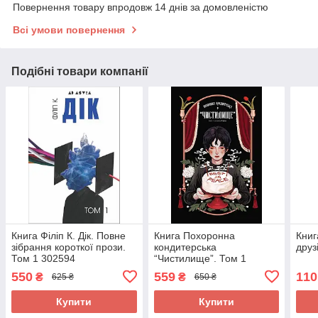
Повернення товару впродовж 14 днів за домовленістю
Всі умови повернення
Подібні товари компанії
Книга Філіп К. Дік. Повне
Книга Похоронна
Книг
зібрання короткої прози.
кондитерська
друз
Том 1 302594
“Чистилище”. Том 1
550
559
110
₴
₴
625 ₴
650 ₴
Купити
Купити