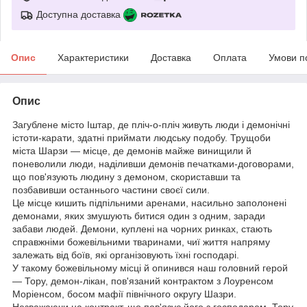
Доступна доставка
Опис
Характеристики
Доставка
Оплата
Умови п
Опис
Загублене місто Іштар, де пліч-о-пліч живуть люди і демонічні
істоти-карати, здатні приймати людську подобу. Трущоби
міста Шарзи — місце, де демонів майже винищили й
поневолили люди, наділивши демонів печатками-договорами,
що пов'язують людину з демоном, скориставши та
позбавивши останнього частини своєї сили.
Це місце кишить підпільними аренами, насильно заполонені
демонами, яких змушують битися один з одним, заради
забави людей. Демони, куплені на чорних ринках, стають
справжніми божевільними тваринами, чиї життя напряму
залежать від боїв, які організовують їхні господарі.
У такому божевільному місці й опинився наш головний герой
— Тору, демон-лікан, пов'язаний контрактом з Лоуренсом
Моріенсом, босом мафії північного округу Шазри.
Незважаючи на контракт, що пов'язує його з господарем, Тору