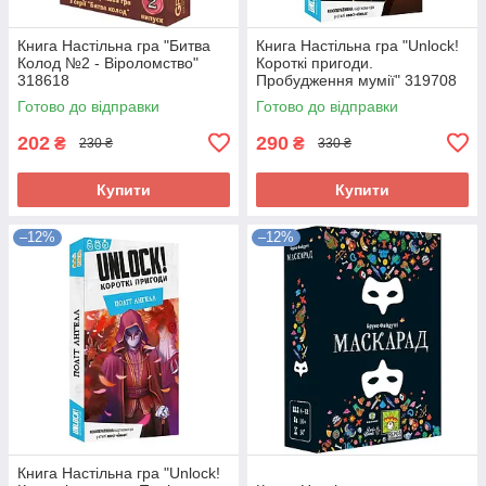
Книга Настільна гра "Битва
Книга Настільна гра "Unlock!
Колод №2 - Віроломство"
Короткі пригоди.
318618
Пробудження мумії" 319708
Готово до відправки
Готово до відправки
202
290
₴
₴
230 ₴
330 ₴
Купити
Купити
–12%
–12%
Книга Настільна гра "Unlock!