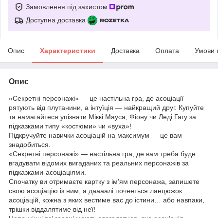
Замовлення під захистом
Доступна доставка
Опис
Характеристики
Доставка
Оплата
Умови 
Опис
«Секретні персонажі» — це настільна гра, де асоціації
рятують від плутанини, а інтуїція — найкращий друг. Купуйте
та намагайтеся упізнати Міккі Мауса, Фіону чи Леді Гагу за
підказками типу «костюми» чи «вуха»!
Підкручуйте навички асоціацій на максимум — це вам
знадобиться.
«Секретні персонажі» — настільна гра, де вам треба буде
вгадувати відомих вигаданих та реальних персонажів за
підказками-асоціаціями.
Спочатку ви отримаєте картку з ім’ям персонажа, запишете
свою асоціацію із ним, а даааалі почнеться ланцюжок
асоціацій, кожна з яких вестиме вас до істини… або навпаки,
трішки віддалятиме від неї!