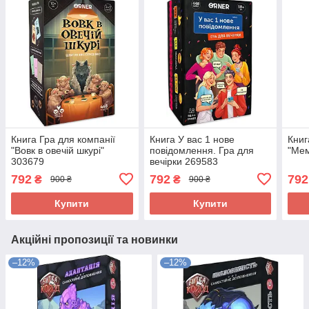
Книга Гра для компанії
Книга У вас 1 нове
Книг
"Вовк в овечій шкурі"
повідомлення. Гра для
"Мем
303679
вечірки 269583
792
792
792
₴
₴
900 ₴
900 ₴
Купити
Купити
Акційні пропозиції та новинки
–12%
–12%