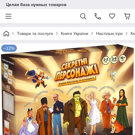
Целая база нужных товаров
Товари та послуги
Книги України
Настільні ігри
Кн
–12%