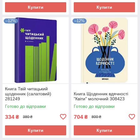
Купити
Купити
–12%
–12%
Книга Твій читацький
щоденник (салатовий)
Книга Щоденник вдячності
281249
"Квіти" молочний 308423
Готово до відправки
Готово до відправки
334
704
₴
₴
380 ₴
800 ₴
Купити
Купити