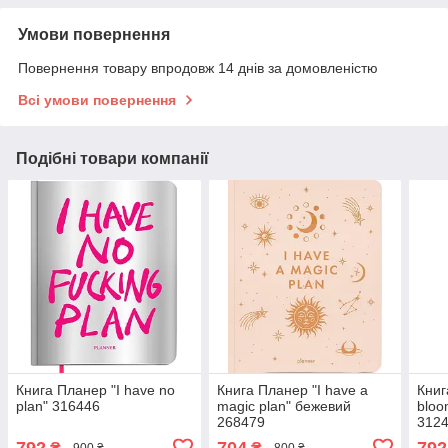
Умови повернення
Повернення товару впродовж 14 днів за домовленістю
Всі умови повернення
Подібні товари компанії
Книга Планер "I have no
Книга Планер "I have a
Книг
plan" 316446
magic plan" бежевий
bloo
268479
312
792
704
792