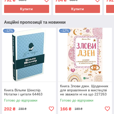
₴
₴
900 ₴
800 ₴
Купити
Купити
Акційні пропозиції та новинки
–12%
–12%
Книга Злови дзен. Щоденник
Книга Вільям Шекспір.
для вправляння в мистецтві
Нотатки і цитати 64463
не зважати ні на що 227263
Готово до відправки
Готово до відправки
202
166
₴
₴
230 ₴
189 ₴