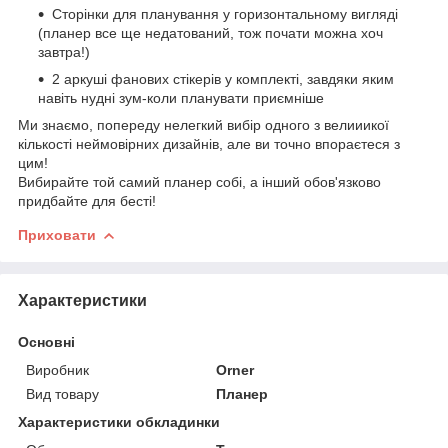
Сторінки для планування у горизонтальному вигляді
(планер все ще недатований, тож почати можна хоч
завтра!)
2 аркуші фанових стікерів у комплекті, завдяки яким
навіть нудні зум-коли планувати приємніше
Ми знаємо, попереду нелегкий вибір одного з велииикої
кількості неймовірних дизайнів, але ви точно впораєтеся з
цим!
Вибирайте той самий планер собі, а інший обов'язково
придбайте для бесті!
Приховати
Характеристики
Основні
Виробник
Orner
Вид товару
Планер
Характеристики обкладинки