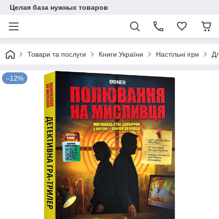
Целая база нужных товаров
Товари та послуги
Книги України
Настільні ігри
Дл
–12%