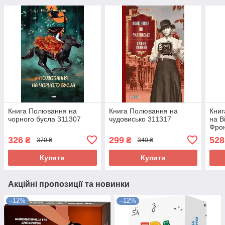
Книга Полювання на
Книга Полювання на
Книг
чорного бусла 311307
чудовисько 311317
на В
Фрон
326
299
528
₴
₴
370 ₴
340 ₴
Купити
Купити
Акційні пропозиції та новинки
–12%
–12%