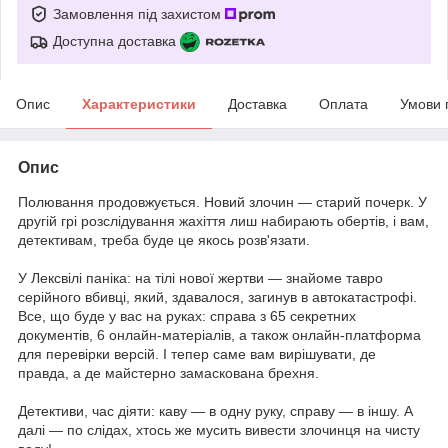
Замовлення під захистом
Доступна доставка
Опис
Характеристики
Доставка
Оплата
Умови 
Опис
Полювання продовжується. Новий злочин — старий почерк. У
другій грі розслідування жахіття лиш набирають обертів, і вам,
детективам, треба буде це якось розв'язати.
У Лексвілі паніка: на тілі нової жертви — знайоме тавро
серійного вбивці, який, здавалося, загинув в автокатастрофі.
Все, що буде у вас на руках: справа з 65 секретних
документів, 6 онлайн-матеріалів, а також онлайн-платформа
для перевірки версій. І тепер саме вам вирішувати, де
правда, а де майстерно замаскована брехня.
Детективи, час діяти: каву — в одну руку, справу — в іншу. А
далі — по слідах, хтось же мусить вивести злочинця на чисту