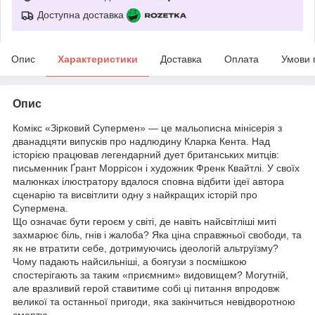
Доступна доставка
Опис
Характеристики
Доставка
Оплата
Умови 
Опис
Комікс «Зірковий Супермен» — це мальописна мінісерія з
дванадцяти випусків про надлюдину Кларка Кента. Над
історією працював легендарний дует британських митців:
письменник Ґрант Моррісон і художник Френк Квайтлі. У своїх
малюнках ілюстратору вдалося сповна відбити ідеї автора
сценарію та висвітлити одну з найкращих історій про
Супермена.
Що означає бути героєм у світі, де навіть найсвітліші миті
захмарює біль, гнів і жалоба? Яка ціна справжньої свободи, та
як не втратити себе, дотримуючись ідеологій альтруїзму?
Чому падають найсильніші, а боягузи з посмішкою
спостерігають за таким «приємним» видовищем? Могутній,
але вразливий герой ставитиме собі ці питання впродовж
великої та останньої пригоди, яка закінчиться невідворотною
смертю…