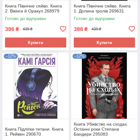
Книга Північне сяйво. Книга
Книга Північне сяйво. Книга
2. Вікінги й Оракул 268979
1. Долина тролів 269631
Готово до відправки
Готово до відправки
386
386
₴
₴
439 ₴
439 ₴
Купити
Купити
–12%
–12%
Книга Убивство на сходах.
Книга Підлітки-титани. Книга
Останні роки Степана
1. Рейвен 290670
Бандери 295083