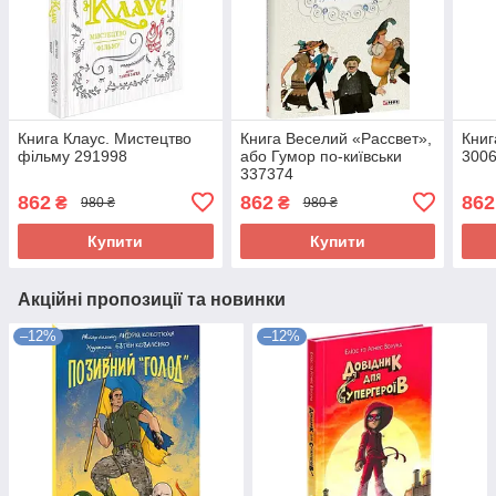
Книга Клаус. Мистецтво
Книга Веселий «Рассвет»,
Книг
фільму 291998
або Гумор по-київськи
300
337374
862
862
862
₴
₴
980 ₴
980 ₴
Купити
Купити
Акційні пропозиції та новинки
–12%
–12%