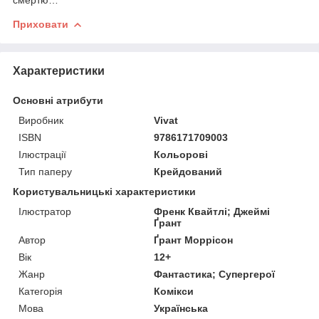
Приховати
Характеристики
Основні атрибути
Виробник
Vivat
ISBN
9786171709003
Ілюстрації
Кольорові
Тип паперу
Крейдований
Користувальницькі характеристики
Ілюстратор
Френк Квайтлі; Джеймі
Ґрант
Автор
Ґрант Моррісон
Вік
12+
Жанр
Фантастика; Супергерої
Категорія
Комікси
Мова
Українська