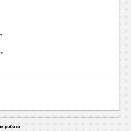
ич
ни
ік роботи