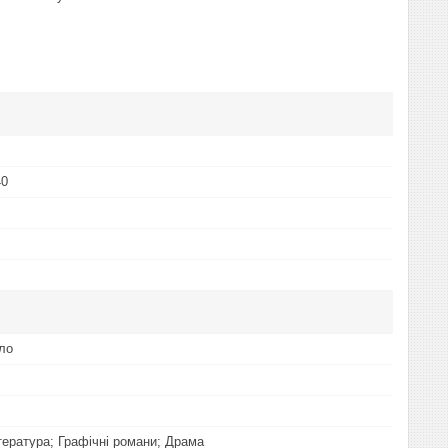
40
оло
тература; Графічні романи; Драма