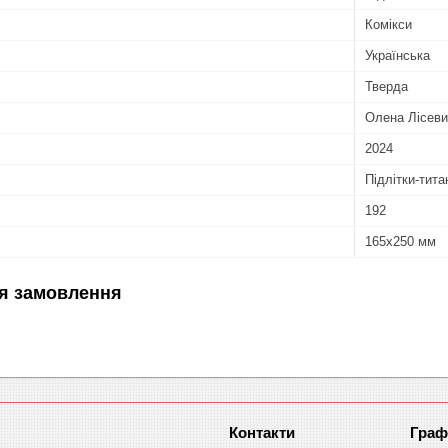
Комікси
Українська
Тверда
Олена Лісев
2024
Підлітки-тита
192
165х250 мм
я замовлення
Граф