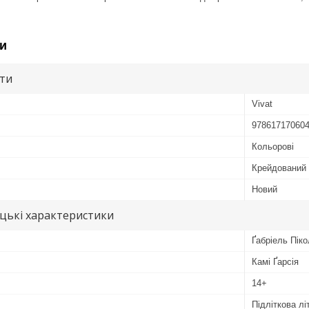
и
ути
Vivat
97861717060
Кольорові
Крейдований
Новий
цькі характеристики
Ґабріель Пік
Камі Ґарсія
14+
Підліткова лі