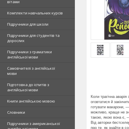
вітами
Комплекти навчальних курсів
Підручники для школи
Підручники для студентів та
дорослих
Підручники з граматики
англійської мови
Самовчителі з англійської
мови
Підготовка до іспитів з
англійської мови
Коли трагічна аварія
Книги англійською мовою
оговтатися й закінчит
готувати макарони, —
Словники
можливо, краще не зн
такою, якою вона є, 
Від авторки бестселе
Підручники з американської
про те, як знайти в с
англійської мови