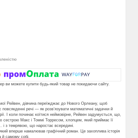
вленістю
пер ви можете купити будь-який товар не покидаючи сайту.
самої Рейвен, дівчина переїжджає до Нового Орлеану, щоб
є повсякденні речі — як розв’язувати математичні задачки й
ї. І коли починає коїтися неймовірне, Рейвен задумується, що,
 сестрою Макс і Томмі Торресом, хлопцем, який приймає її
… і з темрявою, що наростає всередині.
, який вперше намалював графічний роман. Це захоплива історія
а й самому собі.