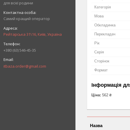
для всієї родини
Категорія
Мова
Самий кращий оператор
Обкладинка
Рейтарська 31\16, Київ, Україна
Перекладач
Рік
+380 (63) 546-45-35
Серія
Сторінок
itbaza.order@gmail.com
Формат
Інформація дл
Ціна:
562 ₴