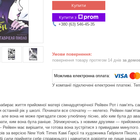
Купити
Купити з
+380 (63) 546-45-35
повернення товару протягом 14 днів
за домо
У компанії підключені електронні платежі. Те
 забирає життя прийомної матері сімнадцятирічної Рейвен Рот і пам’ять 
и останній рік у школі. Починати все спочатку — нелегко. Рейвен пам’ята
 але вона не може пригадати свою улюблену пісню, або ким була до аварі
ати, ким вона була раніше. Зближуючись з новими друзями — прийомною
— Рейвен має вирішити, чи готова вона зустрітися з привидами минулого
рів за версією New York Times Камі Ґарсії та художника Ґабріеля Піколо
обі сили прийняти себе справжнього і навчитися довіряти не лише іншим, 