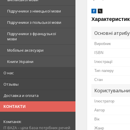
Підручники з німецької мови
Характеристик
Підручники з польської мови
Основні атриб
Підручники з французької
мови
Виробник
Мобільні аксесуари
ISBN
Книги України
Ілюстрації
Тип паперу
О нас
Стан
Отзывы
Користувальни
Доставка и оплата
Ілюстратор
КОНТАКТИ
Автор
Вік
IT-BAZA – ціла база потрібних речей
Жанр