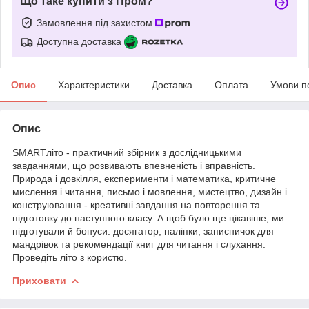
Що таке купити з Пром?
Замовлення під захистом
Доступна доставка
Опис
Характеристики
Доставка
Оплата
Умови п
Опис
SMARTліто - практичний збірник з дослідницькими
завданнями, що розвивають впевненість і вправність.
Природа і довкілля, експерименти і математика, критичне
мислення і читання, письмо і мовлення, мистецтво, дизайн і
конструювання - креативні завдання на повторення та
підготовку до наступного класу. А щоб було ще цікавіше, ми
підготували й бонуси: досягатор, наліпки, записничок для
мандрівок та рекомендації книг для читання і слухання.
Проведіть літо з користю.
Приховати