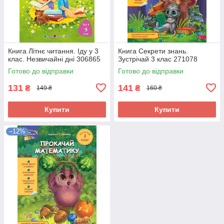
Книга Літнє читання. Іду у 3
Книга Секрети знань.
клас. Незвичайні дні 306865
Зустрічай 3 клас 271078
Готово до відправки
Готово до відправки
131
141
₴
₴
149 ₴
160 ₴
Купити
Купити
–12%