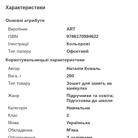
Характеристики
Основні атрибути
Виробник
ART
ISBN
9786170994622
Ілюстрації
Кольорові
Тип паперу
Офсетний
Користувальницькі характеристики
Автор
Наталія Коваль
Вага, г
200
Тип товару
Зошит для занять на
канікулах
Жанр
Підручники та освіта;
Підготовка до школи
Категорія
Навчальна
Клас
2
Мова
Українська
Обкладинка
М'яка
Оформлення
З наліпками