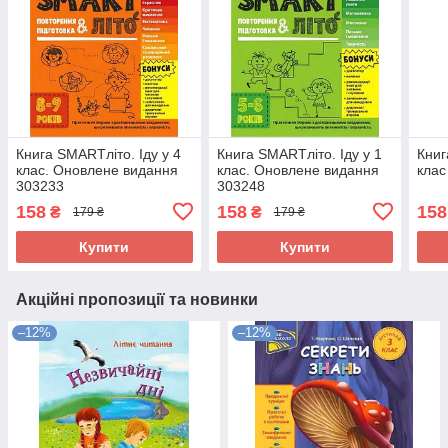
Книга SMARTліто. Іду у 4
Книга SMARTліто. Іду у 1
Книг
клас. Оновлене видання
клас. Оновлене видання
клас
303233
303248
158
158
158
₴
₴
179 ₴
179 ₴
Купити
Купити
Акційні пропозиції та новинки
–12%
–12%