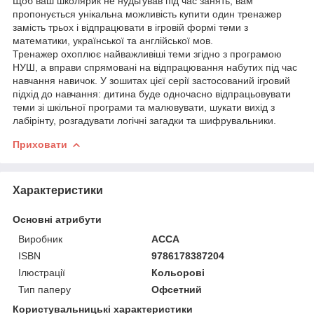
Щоб ваш школярик не нудьгував під час занять, вам
пропонується унікальна можливість купити один тренажер
замість трьох і відпрацювати в ігровій формі теми з
математики, української та англійської мов.
Тренажер охоплює найважливіші теми згідно з програмою
НУШ, а вправи спрямовані на відпрацювання набутих під час
навчання навичок. У зошитах цієї серії застосований ігровий
підхід до навчання: дитина буде одночасно відпрацьовувати
теми зі шкільної програми та малювувати, шукати вихід з
лабірінту, розгадувати логічні загадки та шифрувальники.
Приховати
Характеристики
Основні атрибути
Виробник
АССА
ISBN
9786178387204
Ілюстрації
Кольорові
Тип паперу
Офсетний
Користувальницькі характеристики