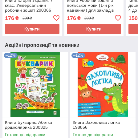
Книга Історія України. 7
Книга Робочий зошит з
Книг
клас. Універсальний
польської мови (1-й рік
дошк
робочий зошит 290366
навчання) для закладів
4 до
загальної середньої
3 ба
176
176
150
₴
₴
200 ₴
200 ₴
освіти. 5 клас 294763
Купити
Купити
Акційні пропозиції та новинки
–12%
–12%
Книга Букварик. Абетка
Книга Захоплива логіка
дошколярика 230325
198856
Готово до відправки
Готово до відправки