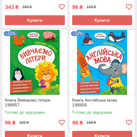
343
96
₴
₴
390 ₴
109 ₴
Купити
Купити
–12%
–12%
Книга Вивчаємо літери
Книга Англійська мова
198857
198858
Готово до відправки
Готово до відправки
96
96
₴
₴
109 ₴
109 ₴
Купити
Купити