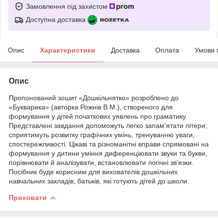
Замовлення під захистом
Доступна доставка
Опис
Характеристики
Доставка
Оплата
Умови 
Опис
Пропонований зошит «Дошкільнятко» розроблено до
«Букварика» (авторка Рожнів В.М.), створеного для
формування у дітей початкових уявлень про граматику.
Представлені завдання допоможуть легко запам’ятати літери;
сприятимуть розвитку графічних умінь, тренуванню уваги,
спостережливості. Цікаві та різноманітні вправи спрямовані на
формування у дитини уміння диференціювати звуки та букви,
порівнювати й аналізувати, встановлювати логічні зв’язки.
Посібник буде корисним для вихователів дошкільних
навчальних закладів, батьків, які готують дітей до школи.
Приховати