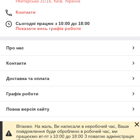
Рейтарська 31\16, Київ, Україна
Контакти
Сьогодні працює з 10:00 до 18:00
Показати весь графік роботи
Про нас
Контакти
Доставка та оплата
Графік роботи
Повна версія сайту
Сайт створено на маркетплейсі
Prom.ua
Вітаємо. На жаль, Ви написали в неробочий час, Ваше
повідомлення буде оброблено в робочий час, ми
працюємо вт-пт з 10:00 до 18:00 З повагою адміністрація
Політика конфіденційності