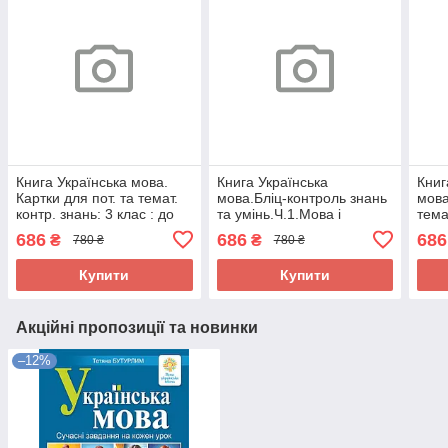
Книга Українська мова.
Книга Українська
Книг
Картки для пот. та темат.
мова.Бліц-контроль знань
мова
контр. знань: 3 клас : до
та умінь.Ч.1.Мова і
тема
Вашуленка та Захарійчук
мовлення.Текст.3-4 класи.
знан
686
686
686
₴
₴
780 ₴
780 ₴
та ін.(за прогр. 2012 р.+
16496
Дида
пере
Купити
Купити
Акційні пропозиції та новинки
–12%