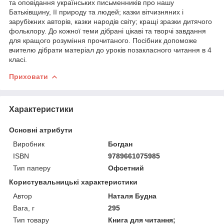
та оповідання українських письменникiв про нашу
Батьківщину, її природу та людей; казки вітчизняних і
зарубіжних авторів, казки народів світу; кращі зразки дитячого
фольклору. До кожної теми дібрані цікаві та творчі завдання
для кращого розуміння прочитаного. Посібник допоможе
вчителю дібрати матерiал до урокiв позакласного читання в 4
класі.
Приховати
Характеристики
Основні атрибути
Виробник
Богдан
ISBN
9789661075985
Тип паперу
Офсетний
Користувальницькі характеристики
Автор
Наталя Будна
Вага, г
295
Тип товару
Книга для читання;