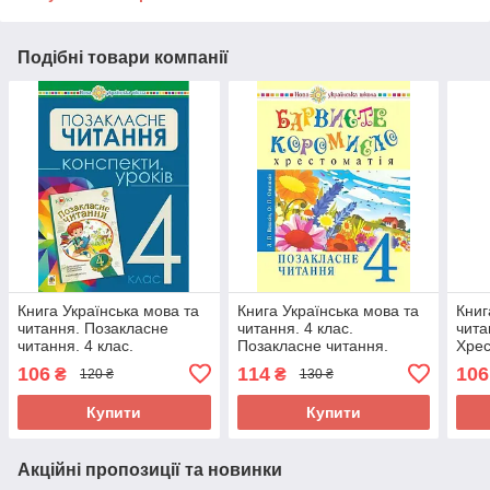
Подібні товари компанії
Книга Українська мова та
Книга Українська мова та
Книг
читання. Позакласне
читання. 4 клас.
чита
читання. 4 клас.
Позакласне читання.
Хрес
Конспекти уроків. НУШ
Барвисте коромисло.
твор
106
114
106
₴
₴
120 ₴
130 ₴
161296
Хрестоматія 305589
теми
Купити
Купити
Акційні пропозиції та новинки