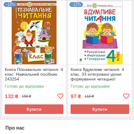
–12%
–12%
Книга Пізнавальне читання. 4
Книга Вдумливе читання. 4
клас. Навчальний посібник
клас. 33 інтегровані уроки
243254
формування читацької
компетентності 202888
Готово до відправки
Готово до відправки
132
97
₴
₴
150 ₴
110 ₴
Купити
Купити
Про нас