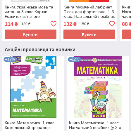
Книга Українська мова та
Книга Музичний лабіринт.
Книг
читання 3 клас Картки
П’єси для фортепіано. 1-3
Навч
Розвиток зв’язного
клас. Навчальний посібник
част
мовлення Навчальний
для учнів музичних та
285
114
132
88
₴
₴
130 ₴
150 ₴
посібник НУШ
мистецьких шкіл 240676
Мельничайко О. Богдан
Купити
Купити
155151
Акційні пропозиції та новинки
–12%
–12%
Книга Математика. 1 клас.
Книга Математика. 1 клас.
Комплексний тренажер
Навчальний посібник (у 3-х