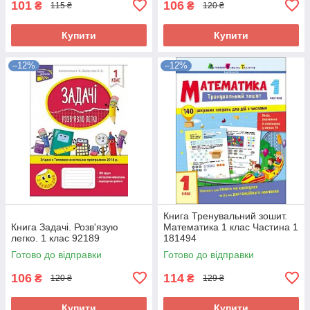
101
106
₴
₴
115 ₴
120 ₴
Купити
Купити
–12%
–12%
Книга Тренувальний зошит.
Книга Задачі. Розв'язую
Математика 1 клас Частина 1
легко. 1 клас 92189
181494
Готово до відправки
Готово до відправки
106
114
₴
₴
120 ₴
129 ₴
Купити
Купити