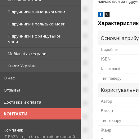
навчаються за підручн
Підручники з німецької мови
Характеристик
Підручники з польської мови
Підручники з французької
Основні атриб
мови
Виробник
Мобільні аксесуари
ISBN
Книги України
Ілюстрації
О нас
Тип паперу
Користувальни
Отзывы
Автор
Доставка и оплата
Вага, г
КОНТАКТИ
Тип товару
Жанр
IT-BAZA – ціла база потрібних речей