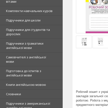
вітами
Комплекти навчальних курсів
Підручники для школи
Підручники для студентів та
дорослих
Підручники з граматики
англійської мови
Самовчителі з англійської
мови
Підготовка до іспитів з
англійської мови
Книги англійською мовою
Робочий зошит з укра
Словники
закладів загальної се
роботою. Робота з ме
Підручники з американської
предметного матеріал
англійської мови