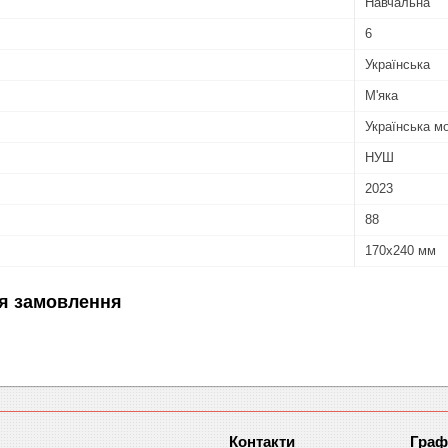
Навчальна
6
Українська
М'яка
Українська м
НУШ
2023
88
170х240 мм
я замовлення
Граф