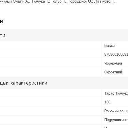
иками Онатій А., Ткачука Т.; Голуб Н., Горошкіної О.; Літвінової І.
и
ути
Богдан
97896610869
Чорно-білі
Офсетний
цькі характеристики
Тарас Ткачук;
130
Робочий зош
Підручники т