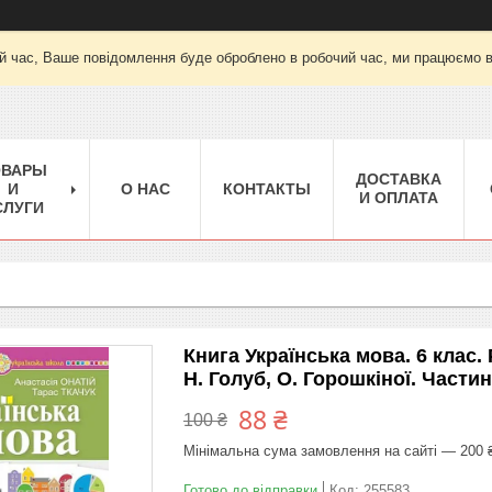
й час, Ваше повідомлення буде оброблено в робочий час, ми працюємо вт-
ОВАРЫ
ДОСТАВКА
И
О НАС
КОНТАКТЫ
И ОПЛАТА
СЛУГИ
Книга Українська мова. 6 кла
Н. Голуб, О. Горошкіної. Частин
88 ₴
100 ₴
Мінімальна сума замовлення на сайті — 200 
Готово до відправки
Код:
255583