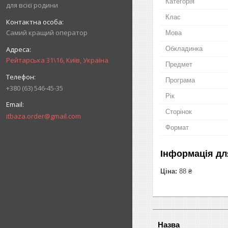
Категорія
для всієї родини
Клас
Самий кращий оператор
Мова
Обкладинка
Рейтарська 31\16, Київ, Україна
Предмет
Програма
+380 (63) 546-45-35
Рік
Сторінок
itbaza.order@gmail.com
Формат
Інформація дл
Ціна:
88 ₴