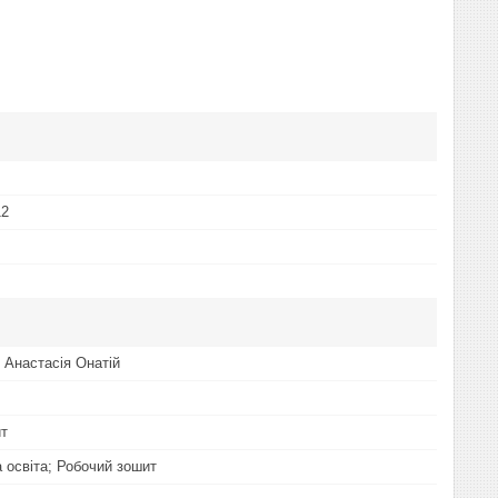
12
 Анастасія Онатій
ит
а освіта; Робочий зошит