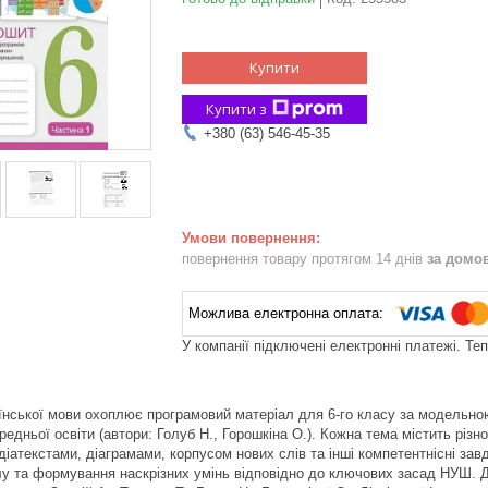
Купити
Купити з
+380 (63) 546-45-35
повернення товару протягом 14 днів
за домо
У компанії підключені електронні платежі. Те
їнської мови охоплює програмовий матеріал для 6-го класу за модельно
редньої освіти (автори: Голуб Н., Горошкіна О.). Кожна тема містить різн
діатекстами, діаграмами, корпусом нових слів та інші компетентнісні з
у та формування наскрізних умінь відповідно до ключових засад НУШ. Для