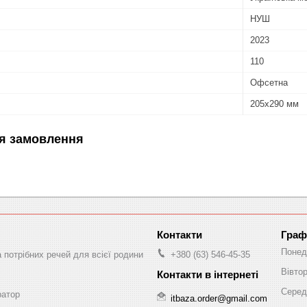
НУШ
2023
110
Офсетна
205х290 мм
я замовлення
Граф
Понед
а потрібних речей для всієї родини
+380 (63) 546-45-35
Вівто
Серед
ратор
itbaza.order@gmail.com