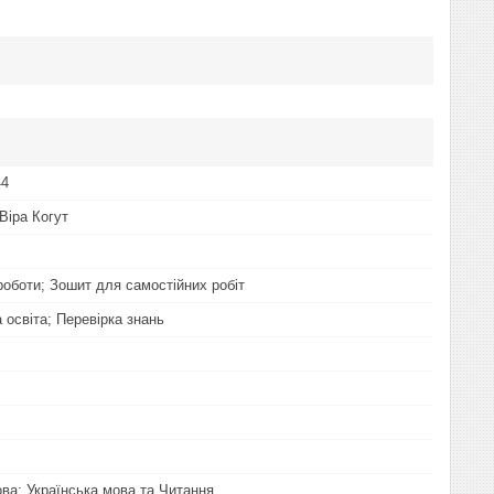
44
Віра Когут
роботи; Зошит для самостійних робіт
 освіта; Перевірка знань
ова; Українська мова та Читання