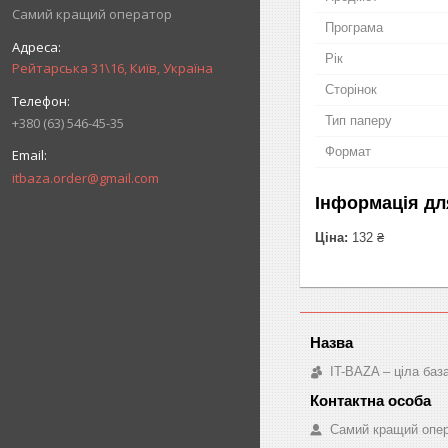
Самий кращий оператор
Програма
Рік
Рейтарська 31\16, Київ, Україна
Сторінок
Тип паперу
+380 (63) 546-45-35
Формат
itbaza.order@gmail.com
Інформація дл
Ціна:
132 ₴
IT-BAZA – ціла баз
Самий кращий опе