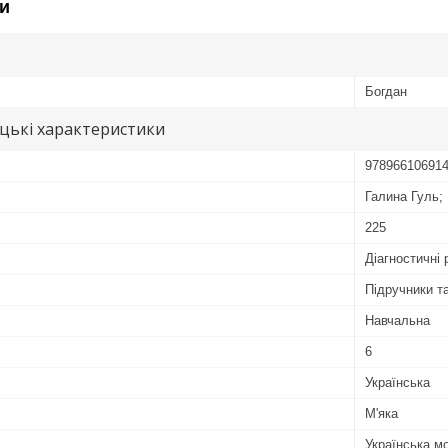
и
Богдан
цькі характеристики
97896610691
Галина Гуль; 
225
Діагностичні 
Підручники та
Навчальна
6
Українська
М'яка
Українська м