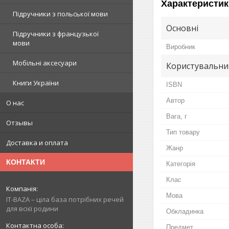
Характеристик
Підручники з польської мови
Основні
Підручники з французької
мови
Виробник
Мобільні аксесуари
Користувальни
Книги України
ISBN
Автор
О нас
Вага, г
Отзывы
Тип товару
Доставка и оплата
Жанр
КОНТАКТИ
Категорія
Клас
Мова
IT-BAZA – ціла база потрібних речей
для всієї родини
Обкладинка
Предмет