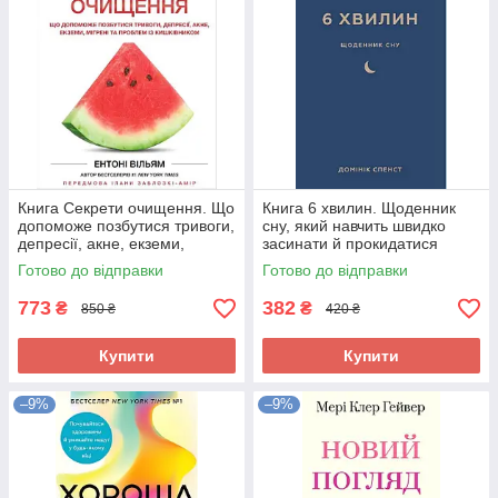
Книга Секрети очищення. Що
Книга 6 хвилин. Щоденник
допоможе позбутися тривоги,
сну, який навчить швидко
депресії, акне, екземи,
засинати й прокидатися
мігрені та проблем із
бадьорим 289454
Готово до відправки
Готово до відправки
кишківником 285542
773
382
₴
₴
850 ₴
420 ₴
Купити
Купити
–9%
–9%