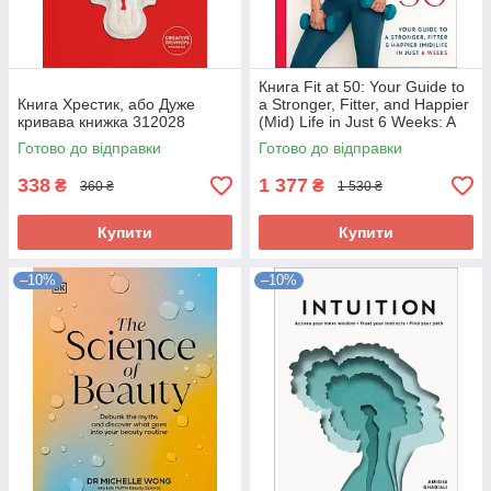
Книга Fit at 50: Your Guide to
Книга Хрестик, або Дуже
a Stronger, Fitter, and Happier
кривава книжка 312028
(Mid) Life in Just 6 Weeks: A
SUNDAY TIMES BESTSELLER
Готово до відправки
Готово до відправки
336698
338
1 377
₴
₴
360 ₴
1 530 ₴
Купити
Купити
–10%
–10%