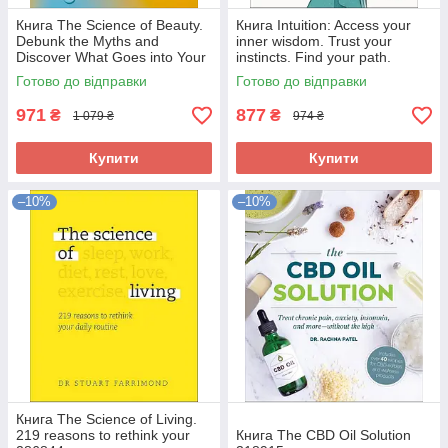
Книга The Science of Beauty.
Книга Intuition: Access your
Debunk the Myths and
inner wisdom. Trust your
Discover What Goes into Your
instincts. Find your path.
Beauty Routine 286847
303834
Готово до відправки
Готово до відправки
971
877
₴
₴
1 079 ₴
974 ₴
Купити
Купити
–10%
–10%
Книга The Science of Living.
219 reasons to rethink your
Книга The CBD Oil Solution