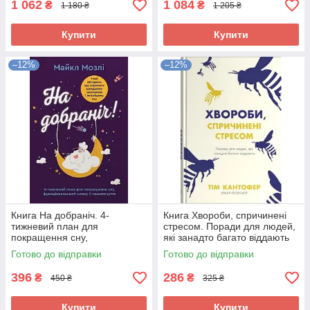
1 062
1 084
₴
₴
1 180 ₴
1 205 ₴
Купити
Купити
–12%
–12%
Книга На добраніч. 4-
Книга Хвороби, спричинені
тижневий план для
стресом. Поради для людей,
покращення сну,
які занадто багато віддають
функціональності мозку і
303582
Готово до відправки
Готово до відправки
самопочуття 337119
396
286
₴
₴
450 ₴
325 ₴
Купити
Купити