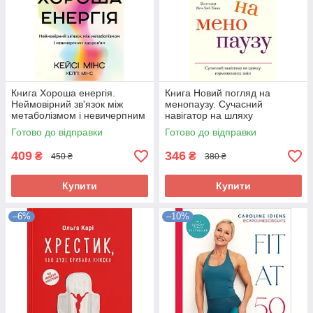
Книга Хороша енергія.
Книга Новий погляд на
Неймовірний зв'язок між
менопаузу. Сучасний
метаболізмом і невичерпним
навігатор на шляху
здоров'ям 305507
гормональних змін 310015
Готово до відправки
Готово до відправки
409
346
₴
₴
450 ₴
380 ₴
Купити
Купити
–6%
–10%