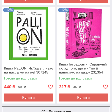
–12%
–12%
Книга Інгредієнти. Справжній
Книга РаціON. Як їжа впливає
склад того, що ми їмо й
на нас, а ми на неї 307145
наносимо на шкіру 231354
Готово до відправки
Готово до відправки
440
317
₴
₴
500 ₴
360 ₴
Купити
Купити
Показати ще