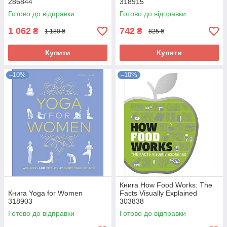
286844
318915
Готово до відправки
Готово до відправки
1 062
742
₴
₴
1 180 ₴
825 ₴
Купити
Купити
–10%
–10%
Книга How Food Works: The
Книга Yoga for Women
Facts Visually Explained
318903
303838
Готово до відправки
Готово до відправки