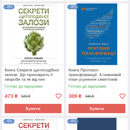
–9%
–9%
Книга Секрети щитоподібної
Книга Протокол
залози. Що приховують її
трансформації. 4-тижневий
хвороби та як від них
план усунення симптомів
зцілитися 271634
стресу 276351
Готово до відправки
Готово до відправки
473
309
₴
₴
520 ₴
340 ₴
Купити
Купити
–9%
–9%