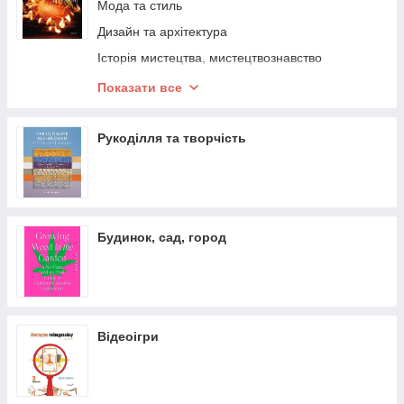
Мода та стиль
Дизайн та архітектура
Історія мистецтва, мистецтвознавство
Кіно і театр
Показати все
Фотографія
Ювелірні вироби
Рукоділля та творчість
Музика
Образотворче мистецтво
Письменництво
Будинок, сад, город
Татуювання
Музеї та колекції
Відеоігри